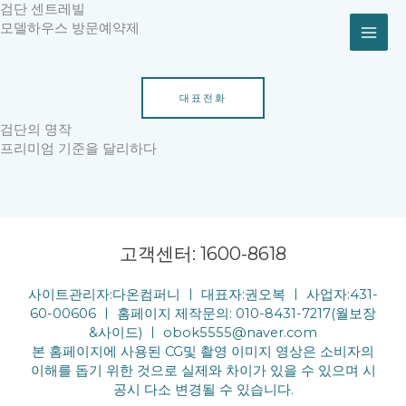
콘
검단 센트레빌
텐
모델하우스 방문예약제
츠
로
건
대표전화
너
뛰
검단의 명작
기
프리미엄 기준을 달리하다
고객센터: 1600-8618
사이트관리자:다온컴퍼니 ㅣ 대표자:권오복 ㅣ 사업자:431-
60-00606 ㅣ 홈페이지 제작문의: 010-8431-7217(월보장
&사이드) ㅣ obok5555@naver.com
본 홈페이지에 사용된 CG및 촬영 이미지 영상은 소비자의
이해를 돕기 위한 것으로 실제와 차이가 있을 수 있으며 시
공시 다소 변경될 수 있습니다.